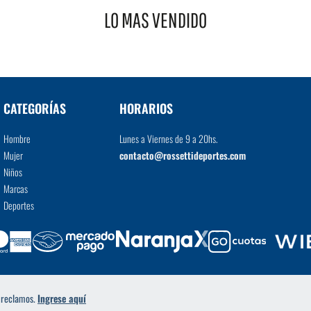
LO MAS VENDIDO
VER MÁS
CATEGORÍAS
HORARIOS
Hombre
Lunes a Viernes de 9 a 20hs.
Mujer
contacto@rossettideportes.com
Niños
Marcas
Deportes
a reclamos.
Ingrese aquí