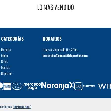
LO MAS VENDIDO
VER MÁS
CATEGORÍAS
HORARIOS
Hombre
Lunes a Viernes de 9 a 20hs.
Mujer
contacto@rossettideportes.com
Niños
Marcas
Deportes
a reclamos.
Ingrese aquí