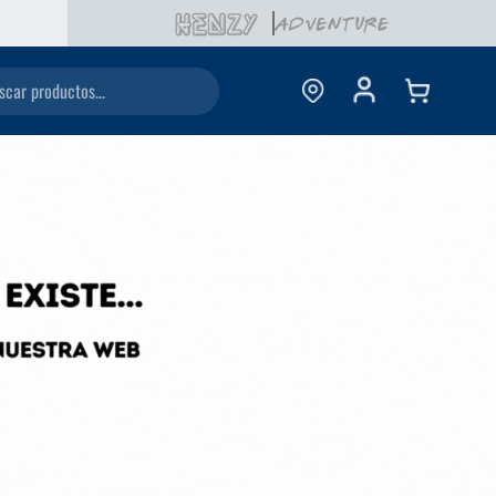
URSALES
ductos...