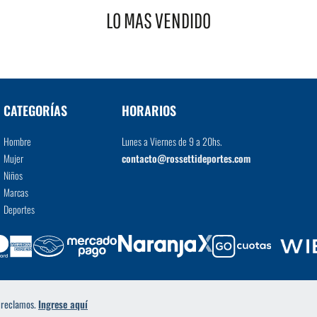
LO MAS VENDIDO
VER MÁS
CATEGORÍAS
HORARIOS
Hombre
Lunes a Viernes de 9 a 20hs.
Mujer
contacto@rossettideportes.com
Niños
Marcas
Deportes
a reclamos.
Ingrese aquí