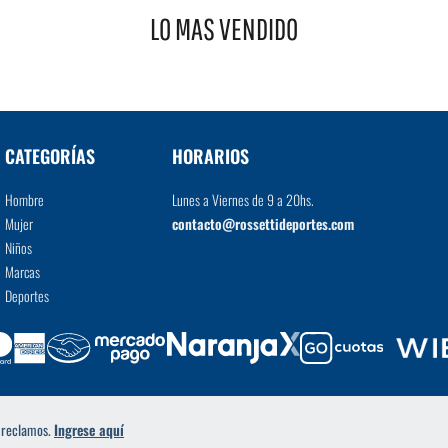
LO MAS VENDIDO
VER MÁS
CATEGORÍAS
HORARIOS
Hombre
Lunes a Viernes de 9 a 20hs.
Mujer
contacto@rossettideportes.com
Niños
Marcas
Deportes
a reclamos.
Ingrese aquí