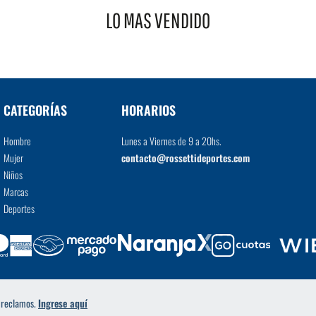
LO MAS VENDIDO
VER MÁS
CATEGORÍAS
HORARIOS
Hombre
Lunes a Viernes de 9 a 20hs.
Mujer
contacto@rossettideportes.com
Niños
Marcas
Deportes
a reclamos.
Ingrese aquí