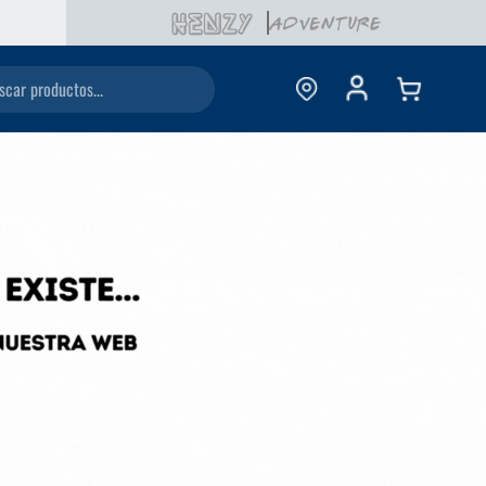
AS SUCURSALES
ductos...