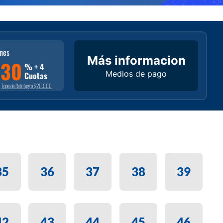
unes
Más informacion
30
% + 4
Medios de pago
Cuotas
Tope de Reintegro $20.000
35
36
37
38
39
42
43
44
45
46