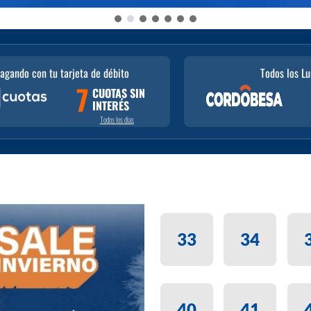
agando con tu tarjeta de débito
Todos los L
7
CUOTAS SIN
INTERÉS
Todos los dias
33
34
40
41