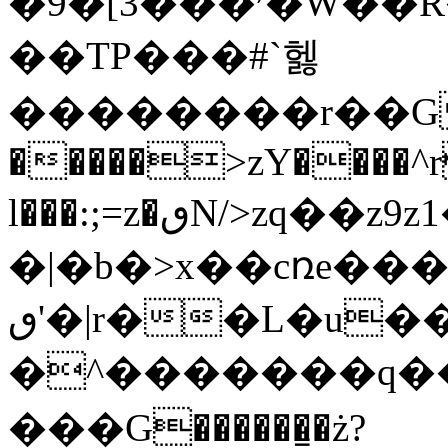
�9�[3���׳�W��R�f^�NG���������#������)�?
��TP���#`헳
��������r��G�
�����>zY����^r
l���:;=z�ٯN/>zq��z9z1��w�n��2AF[� �
�|�b�>x��cռe��
ٯ'�|r��L�u��_�^�D�|
�^�������q������>;�
���G������͇�ż?