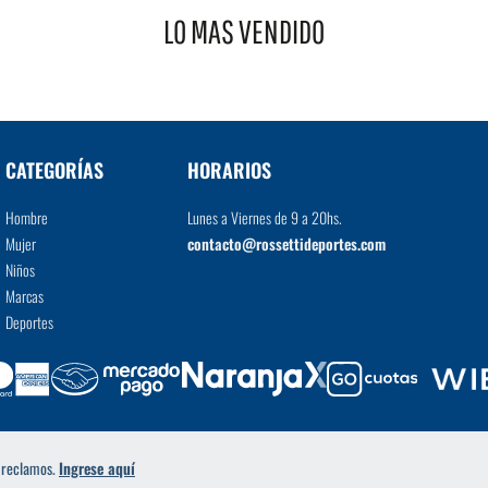
LO MAS VENDIDO
VER MÁS
CATEGORÍAS
HORARIOS
Hombre
Lunes a Viernes de 9 a 20hs.
Mujer
contacto@rossettideportes.com
Niños
Marcas
Deportes
a reclamos.
Ingrese aquí