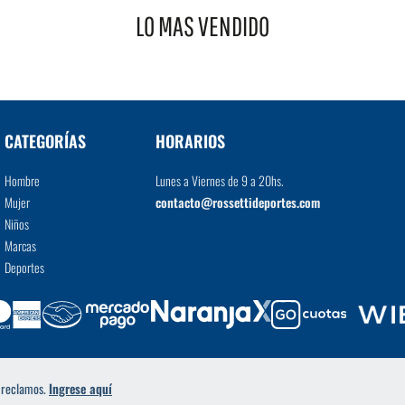
LO MAS VENDIDO
VER MÁS
CATEGORÍAS
HORARIOS
Hombre
Lunes a Viernes de 9 a 20hs.
Mujer
contacto@rossettideportes.com
Niños
Marcas
Deportes
a reclamos.
Ingrese aquí