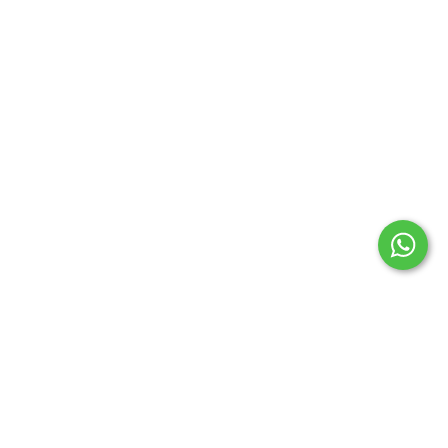
HORARIOS
CONTÁCTANOS
Todos los derechos reservados © | Defensa de las y los
Consumidores. Para reclamos.
Ingrese aquí