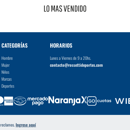
LO MAS VENDIDO
VER MÁS
CATEGORÍAS
HORARIOS
Hombre
Lunes a Viernes de 9 a 20hs.
Mujer
contacto@rossettideportes.com
Niños
Marcas
Deportes
a reclamos.
Ingrese aquí