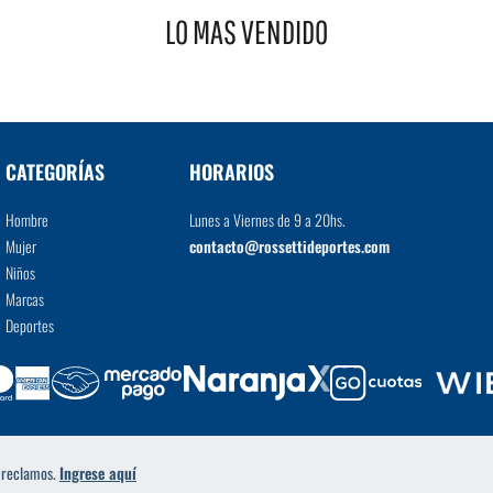
LO MAS VENDIDO
VER MÁS
CATEGORÍAS
HORARIOS
Hombre
Lunes a Viernes de 9 a 20hs.
Mujer
contacto@rossettideportes.com
Niños
Marcas
Deportes
a reclamos.
Ingrese aquí