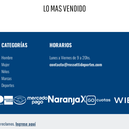
LO MAS VENDIDO
VER MÁS
CATEGORÍAS
HORARIOS
Hombre
Lunes a Viernes de 9 a 20hs.
Mujer
contacto@rossettideportes.com
Niños
Marcas
Deportes
a reclamos.
Ingrese aquí