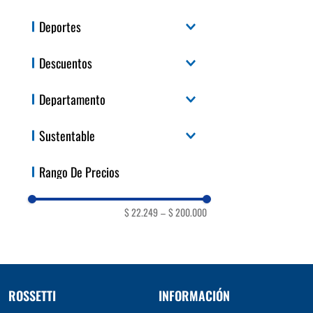
Calzado
Deportes
Indumentaria
Naranja
Beige
Celeste
Training
Descuentos
Running
Basquet
30%
Departamento
Futbol
40%
50%
Marcas
Sustentable
Deportes
Hombre
Si
Rango De Precios
Mujer
Niños
34
35
35.5
$ 22.249
–
$ 200.000
ROSSETTI
INFORMACIÓN