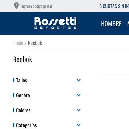
 CUOTAS SIN INTERÉS CON TU DEBITO
Ingresa codigo postal
HOMBRE
Reebok
Reebok
Talles
11
11.5
27
28
29
31
33
Genero
Hombre
Colores
Mujer
niño
Categorías
unisex
Azul
Negro
Rojo
Blanco
Rosa
Verde
Gris